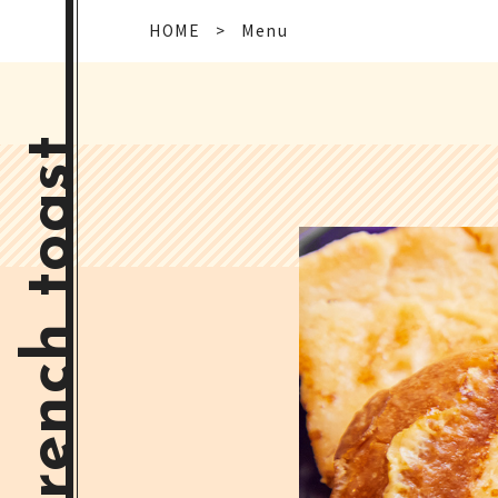
HOME
Menu
French toast