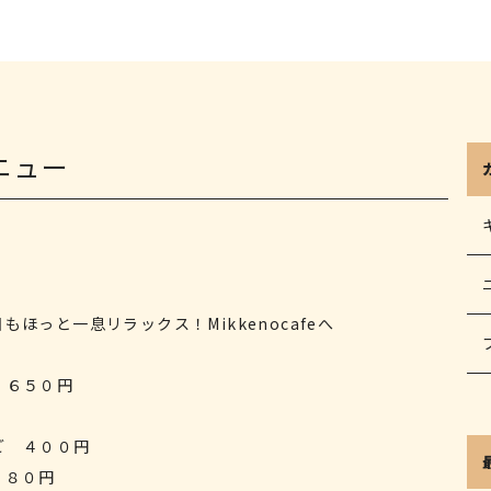
ー
ニュー
ほっと一息リラックス！Mikkenocafeへ
 ６５０円
ご ４００円
３８０円