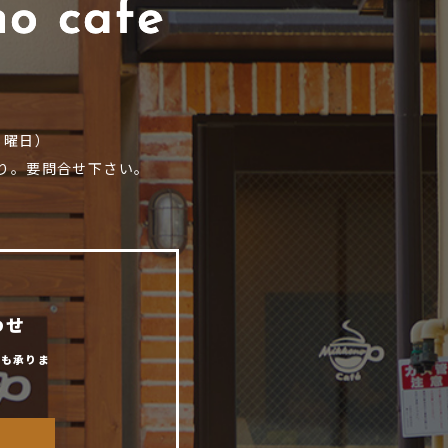
9
.月曜日）
り。要問合せ下さい。
わせ
からも承りま