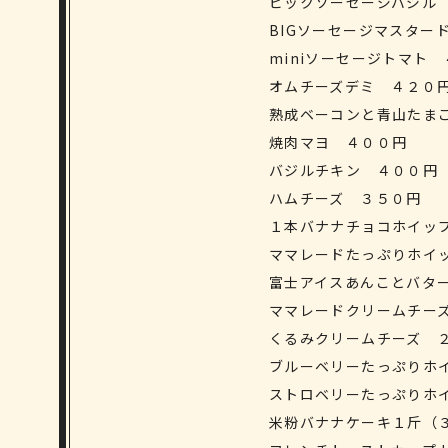
ビックソーセージバジル
BIGソーセージマスター
miniソーセージトマト
オムチーズデミ ４２０
熟成ベーコンと青山たま
焼肉マヨ ４００円
バジルチキン ４００円
ハムチーズ ３５０円
１本バナナチョコホイッ
ママレードたっぷりホイ
富士アイスあんことバタ
ママレードクリームチー
くるみクリームチーズ 
ブルーベリーたっぷりホ
ストロベリーたっぷりホ
米粉バナナケーキ１斤（