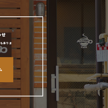
わせ
からも承りま
ム