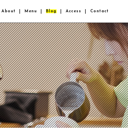
About
Menu
Blog
Access
Contact