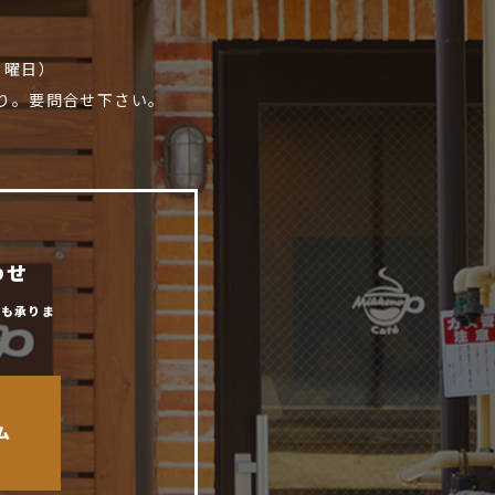
9
.月曜日）
り。要問合せ下さい。
わせ
からも承りま
ム