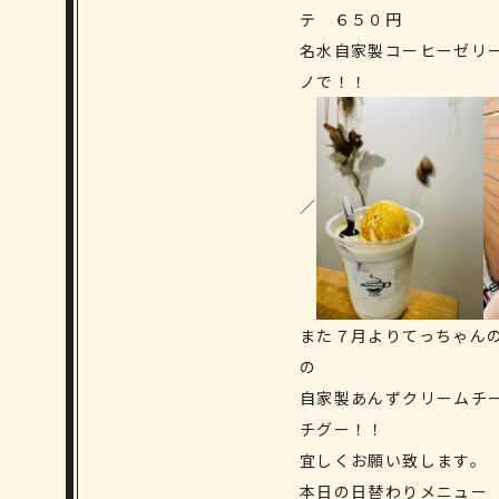
テ ６５０円
名水自家製コーヒーゼリ
ノで！！
／
また７月よりてっちゃん
の
自家製あんずクリームチ
チグー！！
宜しくお願い致します。
本日の日替わりメニュー