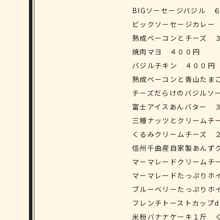
BIGソーセージバジル 
ビックソーセージカレー
熟成ベーコンとチーズ 
焼肉マヨ ４００円
バジルチキン ４００円
熟成ベーコンと青山たま
チーズだらけのバジルソ
富士アイスあんバター 
三種ナッツとクリームチ
くるみクリームチーズ 
信州千曲産自家製あんず
マーマレードクリームチ
マーマレードたっぷりホ
ブルーベリーたっぷりホ
フレンチトーストカップd
米粉バナナケーキ１斤 